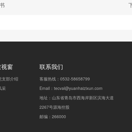
书
建视窗
联系我们
党支部介绍
客服热线：0532-58658799
风采
Email：
tecval@yuanhaizixun.com
地址：山东省青岛市西海岸新区滨海大道
2267号源海控股
邮编：266000