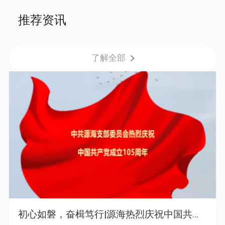
划”CT1-14新员工
会“5.8人道公益日”
推荐资讯
了解全部
初心如磐，奋楫笃行|源海热烈庆祝中国共产党成立105周年