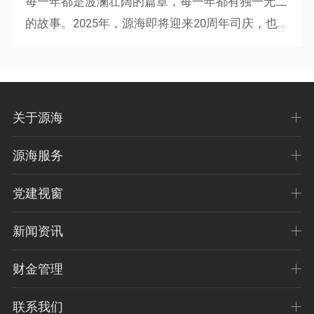
每一年都是波澜壮阔的篇章，每一年都有独一无二
的故事。2025年，源海即将迎来20周年司庆，也
是源海第二个三年规划的收官年。今天，我们满怀
勇气与期待，踏上了崭新的...
关于源海
源海服务
党建视窗
新闻资讯
财金管理
联系我们