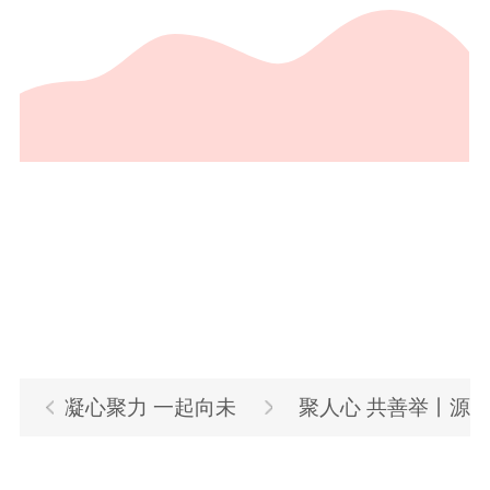
凝心聚力 一起向未
聚人心 共善举丨源
来 丨 源海“雏鹰计
海控股积极参与红十字